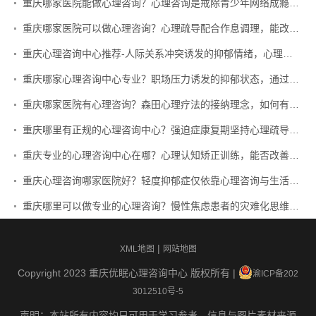
重庆哪家医院能做心理咨询？心理咨询是戒除青少年网络成瘾的有效方式吗？
重庆哪家医院可以做心理咨询？心理疏导配合作息调理，能改善顽固性神经衰弱吗？
重庆心理咨询中心推荐-人际关系冲突诱发的抑郁情绪，心理咨询的干预重点是什么？
重庆哪家心理咨询中心专业？职场压力诱发的抑郁状态，通过心理咨询能从根源调整认知吗？
重庆哪家医院有心理咨询？森田心理疗法的接纳理念，如何有效改善强迫症症状？
重庆哪里有正规的心理咨询中心？强迫症康复期坚持心理疏导，能有效预防症状反弹复发吗？
重庆专业的心理咨询中心在哪？心理认知矫正训练，能否改善躁狂患者的自大浮夸认知偏差？
重庆心理咨询哪家医院好？轻度抑郁症仅依靠心理咨询与生活干预，能否实现完全临床康复？
重庆哪里可以做专业的心理咨询？慢性焦虑患者的灾难化思维，如何通过心理咨询认知矫正改善？
|
XML地图
网站地图
Copyright 2023 重庆优眠心理咨询中心 版权所有 |
渝ICP备202
3012510号-5
声明：本站所有内容均只可用于学习参考，信息与图片素材来源