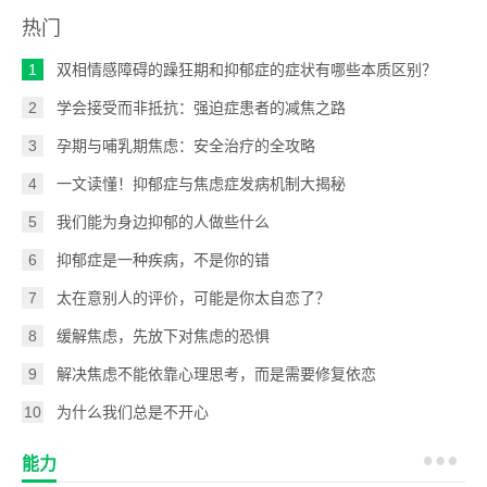
热门
1
双相情感障碍的躁狂期和抑郁症的症状有哪些本质区别？
2
学会接受而非抵抗：强迫症患者的减焦之路
3
孕期与哺乳期焦虑：安全治疗的全攻略
4
一文读懂！抑郁症与焦虑症发病机制大揭秘
5
我们能为身边抑郁的人做些什么
6
抑郁症是一种疾病，不是你的错
7
太在意别人的评价，可能是你太自恋了？
8
缓解焦虑，先放下对焦虑的恐惧
9
解决焦虑不能依靠心理思考，而是需要修复依恋
10
为什么我们总是不开心
能力