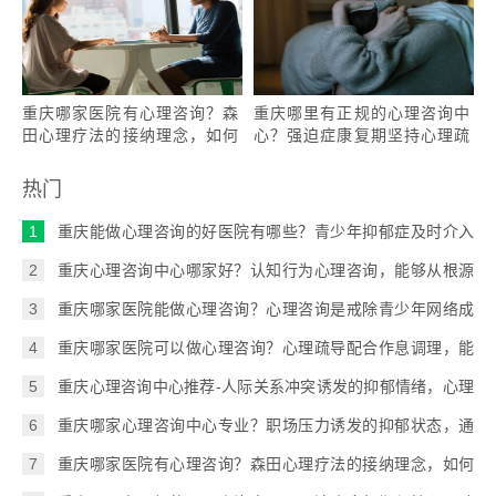
重庆哪家医院有心理咨询？森
重庆哪里有正规的心理咨询中
田心理疗法的接纳理念，如何
心？强迫症康复期坚持心理疏
有效改善强迫症症状？
导，能有效预防症状反弹复发
吗？
热门
1
重庆能做心理咨询的好医院有哪些？青少年抑郁症及时介入
心理咨询，能否有效避免病情慢性化？
2
重庆心理咨询中心哪家好？认知行为心理咨询，能够从根源
改善抑郁症患者的消极思维闭环吗？
3
重庆哪家医院能做心理咨询？心理咨询是戒除青少年网络成
瘾的有效方式吗？
4
重庆哪家医院可以做心理咨询？心理疏导配合作息调理，能
改善顽固性神经衰弱吗？
5
重庆心理咨询中心推荐-人际关系冲突诱发的抑郁情绪，心理
咨询的干预重点是什么？
6
重庆哪家心理咨询中心专业？职场压力诱发的抑郁状态，通
过心理咨询能从根源调整认知吗？
7
重庆哪家医院有心理咨询？森田心理疗法的接纳理念，如何
有效改善强迫症症状？