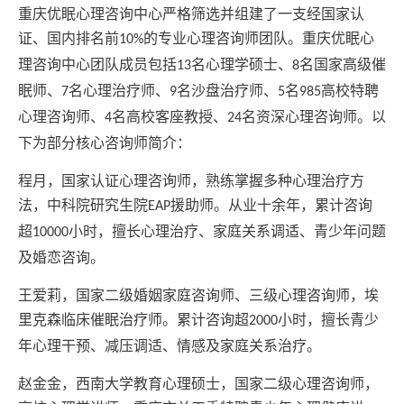
重庆优眠心理咨询中心严格筛选并组建了一支经国家认
证、国内排名前
的专业心理咨询师团队。重庆优眠心
10%
理咨询中心团队成员包括
名心理学硕士、
名国家高级催
13
8
眠师、
名心理治疗师、
名沙盘治疗师、
名
高校特聘
7
9
5
985
心理咨询师、
名高校客座教授、
名资深心理咨询师。以
4
24
下为部分核心咨询师简介：
程月，国家认证心理咨询师，熟练掌握多种心理治疗方
法，中科院研究生院
援助师。从业十余年，累计咨询
EAP
超
小时，擅长心理治疗、家庭关系调适、青少年问题
10000
及婚恋咨询。
王爱莉，国家二级婚姻家庭咨询师、三级心理咨询师，埃
里克森临床催眠治疗师。累计咨询超
小时，擅长青少
2000
年心理干预、减压调适、情感及家庭关系治疗。
赵金金，西南大学教育心理硕士，国家二级心理咨询师，