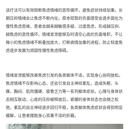
该疗法可以有效阻断焦虑情绪的恶性循环，避免症状持续加重。长
期压抑情绪会让焦虑不断内化，原本短暂的负面感受会逐步固化为
慢性焦虑思维，患者会越来越敏感多疑、过度思虑，形成越压抑、
越焦虑的恶性循环。情绪宣泄能够及时清空心底的负面堆积，不让
微小的焦虑情绪不断叠加放大，打断病情加重的进程，防止轻度焦
虑逐步发展为顽固性慢性焦虑障碍。
情绪宣泄能够改善焦虑引发的各类躯体不适，实现身心协同放松。
焦虑情绪不仅影响心态，还会引发自主神经紊乱，造成失眠、头
痛、胸闷、肌肉僵硬、疲惫乏力等一系列躯体症状。心理与身体状
态相互联动，心底的压抑被释放后，紧绷的身体状态也会随之松
弛，紊乱的自主神经逐步回归平稳，各类躯体焦虑症状会得到明显
缓解，让患者摆脱身心双重不适的折磨。