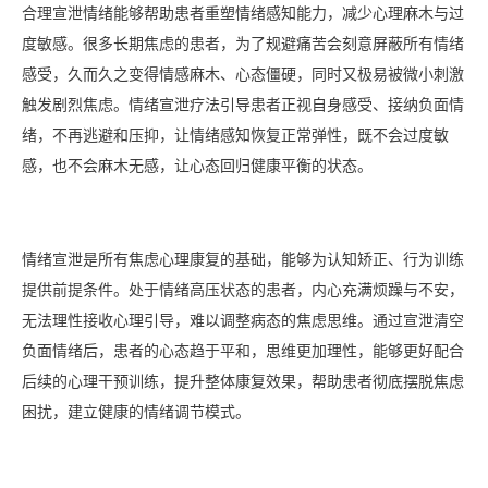
合理宣泄情绪能够帮助患者重塑情绪感知能力，减少心理麻木与过
度敏感。很多长期焦虑的患者，为了规避痛苦会刻意屏蔽所有情绪
感受，久而久之变得情感麻木、心态僵硬，同时又极易被微小刺激
触发剧烈焦虑。情绪宣泄疗法引导患者正视自身感受、接纳负面情
绪，不再逃避和压抑，让情绪感知恢复正常弹性，既不会过度敏
感，也不会麻木无感，让心态回归健康平衡的状态。
情绪宣泄是所有焦虑心理康复的基础，能够为认知矫正、行为训练
提供前提条件。处于情绪高压状态的患者，内心充满烦躁与不安，
无法理性接收心理引导，难以调整病态的焦虑思维。通过宣泄清空
负面情绪后，患者的心态趋于平和，思维更加理性，能够更好配合
后续的心理干预训练，提升整体康复效果，帮助患者彻底摆脱焦虑
困扰，建立健康的情绪调节模式。