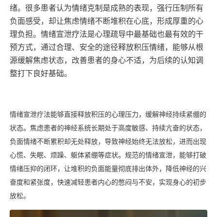
绪。很多患者认为情绪克制是成熟的表现，强行压制所有
负面感受，却让焦虑情绪不断堆积在心底，形成厚重的心
理负担。情绪宣泄疗法是心理疏导中最基础也最有效的干
预方式，通过合理、安全的途径释放积压情绪，能够从根
源缓解焦虑状态，改善患者的身心不适，为后续的认知调
整打下良好基础。
情绪宣泄疗法能够直接释放积压的心理压力，缓解神经持续紧绷的
状态。焦虑患者的神经系统长期处于高度敏感、持续亢奋的状态，
负面情绪不断累积却无处释放，导致神经始终无法放松，进而出现
心慌、失眠、烦躁、躯体紧绷等症状。规范的情绪宣泄，能够打破
情绪压抑的闭环，让堆积的负面能量彻底排出体外，降低神经的兴
奋度和紧张度，快速减轻患者内心的憋闷与不安，实现身心的初步
放松。