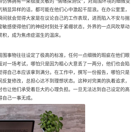
群仿佛拥有一架极度灵敏的
情绪探测仪
，对周围环境的细微变
“
”
气稍显异样的话，都可能在他们心中激起千层浪。在办公室里，
瞬间就会觉得大家是在议论自己的工作表现，进而陷入不安与揣
度敏感使得他们的神经时刻处于紧绷状态，外界的一点风吹草动
累积，成为焦虑症滋生的温床。
周围事物往往设定了极高的标准，任何一点细微的瑕疵在他们眼
面对一场考试，哪怕只是因为粗心大意丢了一两分，他们也会陷
觉得自己本应该拿到满分。在工作中，撰写一份报告，哪怕只是
间反复修改，总担心达不到理想状态。这种对完美的执着追求，
时也让他们承受着巨大的心理负担。一旦无法达到自己设定的高
得自己一事无成。