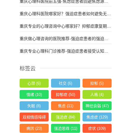
重庆心理科医院前五强-焦虑症患者回避焦虑源能
起到缓解作用吗，有何弊端？
重庆心理科医院哪家好？强迫症患者如何避免无意
中强化其强迫行为？​
重庆专业的心理咨询中心哪家好？抑郁症康复期的
心理巩固治疗，建议持续多长时间？
重庆做心理咨询的医院推荐-强迫症患者的强迫行
为，是否会因压力增大而变得更频繁？
重庆专业心理科门诊推荐-强迫症患者接受认知行
为治疗，起效的关键在于改变思维还是行为？
标签云
心理
(6)
社交
(6)
抑郁
(5)
情绪
(10)
抑郁症
(50)
人格
(4)
失眠
(8)
焦虑
(11)
神经衰弱
(47)
双相情感障碍
强迫症
(84)
焦虑症
(129)
(15)
病因
(23)
强迫思维
(11)
症状
(109)